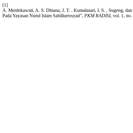
[1]
A. Merdekawati, A. S. Dhiana, J. T. . Kumalasari, I. S. . Sugeng, d
Pada Yayasan Nurul Islam Sabillurrosyad”,
PKM RADISI
, vol. 1, no