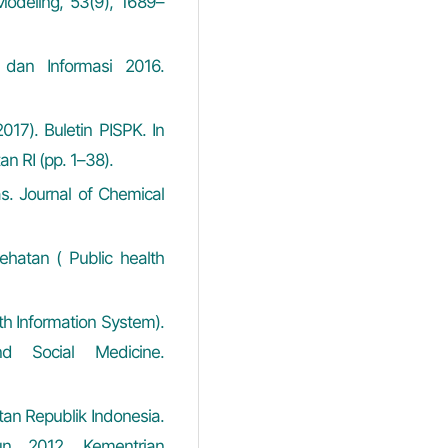
Modeling, 53(9), 1689–
 dan Informasi 2016.
017). Buletin PISPK. In
n RI (pp. 1–38).
s. Journal of Chemical
sehatan ( Public health
lth Information System).
d Social Medicine.
an Republik Indonesia.
un 2012. Kementrian