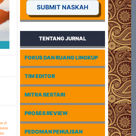
SUBMIT NASKAH
TENTANG JURNAL
FOKUS DAN RUANG LINGKUP
TIM EDITOR
MITRA BESTARI
PROSES REVIEW
at di
abdian
PEDOMAN PENULISAN
doi: