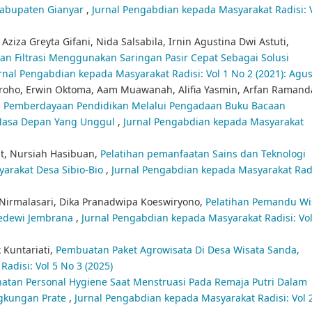
Kabupaten Gianyar
,
Jurnal Pengabdian kepada Masyarakat Radisi: V
Aziza Greyta Gifani, Nida Salsabila, Irnin Agustina Dwi Astuti,
an Filtrasi Menggunakan Saringan Pasir Cepat Sebagai Solusi
rnal Pengabdian kepada Masyarakat Radisi: Vol 1 No 2 (2021): Agu
oho, Erwin Oktoma, Aam Muawanah, Alifia Yasmin, Arfan Ramand
,
Pemberdayaan Pendidikan Melalui Pengadaan Buku Bacaan
 Masa Depan Yang Unggul
,
Jurnal Pengabdian kepada Masyarakat
at, Nursiah Hasibuan,
Pelatihan pemanfaatan Sains dan Teknologi
arakat Desa Sibio-Bio
,
Jurnal Pengabdian kepada Masyarakat Radi
 Nirmalasari, Dika Pranadwipa Koeswiryono,
Pelatihan Pemandu Wi
Medewi Jembrana
,
Jurnal Pengabdian kepada Masyarakat Radisi: Vol
 Kuntariati,
Pembuatan Paket Agrowisata Di Desa Wisata Sanda,
adisi: Vol 5 No 3 (2025)
atan Personal Hygiene Saat Menstruasi Pada Remaja Putri Dalam
ngkungan Prate
,
Jurnal Pengabdian kepada Masyarakat Radisi: Vol 