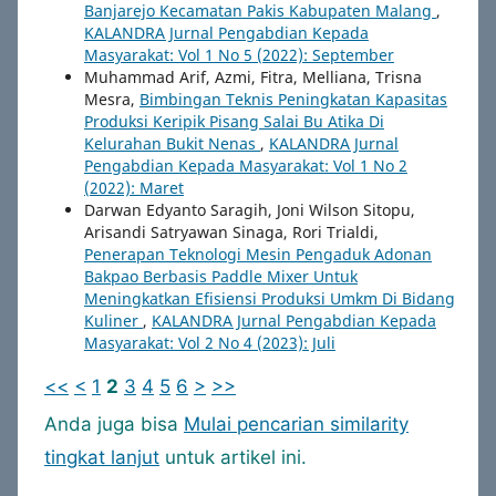
Banjarejo Kecamatan Pakis Kabupaten Malang
,
KALANDRA Jurnal Pengabdian Kepada
Masyarakat: Vol 1 No 5 (2022): September
Muhammad Arif, Azmi, Fitra, Melliana, Trisna
Mesra,
Bimbingan Teknis Peningkatan Kapasitas
Produksi Keripik Pisang Salai Bu Atika Di
Kelurahan Bukit Nenas
,
KALANDRA Jurnal
Pengabdian Kepada Masyarakat: Vol 1 No 2
(2022): Maret
Darwan Edyanto Saragih, Joni Wilson Sitopu,
Arisandi Satryawan Sinaga, Rori Trialdi,
Penerapan Teknologi Mesin Pengaduk Adonan
Bakpao Berbasis Paddle Mixer Untuk
Meningkatkan Efisiensi Produksi Umkm Di Bidang
Kuliner
,
KALANDRA Jurnal Pengabdian Kepada
Masyarakat: Vol 2 No 4 (2023): Juli
<<
<
1
2
3
4
5
6
>
>>
Anda juga bisa
Mulai pencarian similarity
tingkat lanjut
untuk artikel ini.