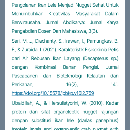
Pengolahan Ikan Lele Menjadi Nugget Sehat Untuk
Menumbuhkan Kreativitas Masyarakat Dalam
Berwirausaha. Jurnal Abdikarya: Jurnal Karya
Pengabdian Dosen Dan Mahasiswa, 3(3).
Sari, M. J., Diachanty, S., Irawan, I., Pamungkas, B.
F., & Zuraida, I. (2021). Karakteristik Fisikokimia Petis
dari Air Rebusan Ikan Layang (Decapterus sp.)
dengan Kombinasi Bahan Pengisi. Jurnal
Pascapanen dan Bioteknologi Kelautan dan
Perikanan, 16(2), 141.
https://doi.org/10.15578/jpbkp.v16i2.759
Ubaidillah, A., & Hersulistyorini, W. (2010). Kadar
protein dan sifat organoleptik nugget rajungan
dengan substitusi ikan lele (clarias gariepinus)
(protein levels and organoleptic crab nugget with