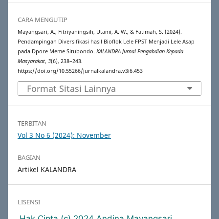
CARA MENGUTIP
Mayangsari, A., Fitriyaningsih, Utami, A. W., & Fatimah, S. (2024).
Pendampingan Diversifikasi hasil Bioflok Lele FPST Menjadi Lele Asap
pada Dpore Meme Situbondo.
KALANDRA Jurnal Pengabdian Kepada
Masyarakat
,
3
(6), 238–243.
https://doi.org/10.55266/jurnalkalandra.v3i6.453
Format Sitasi Lainnya
TERBITAN
Vol 3 No 6 (2024): November
BAGIAN
Artikel KALANDRA
LISENSI
Hak Cipta (c) 2024 Andina Mayangsari,