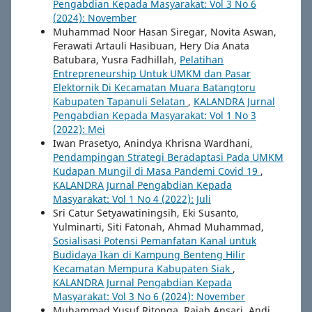
Pengabdian Kepada Masyarakat: Vol 3 No 6
(2024): November
Muhammad Noor Hasan Siregar, Novita Aswan,
Ferawati Artauli Hasibuan, Hery Dia Anata
Batubara, Yusra Fadhillah,
Pelatihan
Entrepreneurship Untuk UMKM dan Pasar
Elektornik Di Kecamatan Muara Batangtoru
Kabupaten Tapanuli Selatan
,
KALANDRA Jurnal
Pengabdian Kepada Masyarakat: Vol 1 No 3
(2022): Mei
Iwan Prasetyo, Anindya Khrisna Wardhani,
Pendampingan Strategi Beradaptasi Pada UMKM
Kudapan Mungil di Masa Pandemi Covid 19
,
KALANDRA Jurnal Pengabdian Kepada
Masyarakat: Vol 1 No 4 (2022): Juli
Sri Catur Setyawatiningsih, Eki Susanto,
Yulminarti, Siti Fatonah, Ahmad Muhammad,
Sosialisasi Potensi Pemanfatan Kanal untuk
Budidaya Ikan di Kampung Benteng Hilir
Kecamatan Mempura Kabupaten Siak
,
KALANDRA Jurnal Pengabdian Kepada
Masyarakat: Vol 3 No 6 (2024): November
Muhammad Yusuf Ritonga, Rajab Ansari, Andi