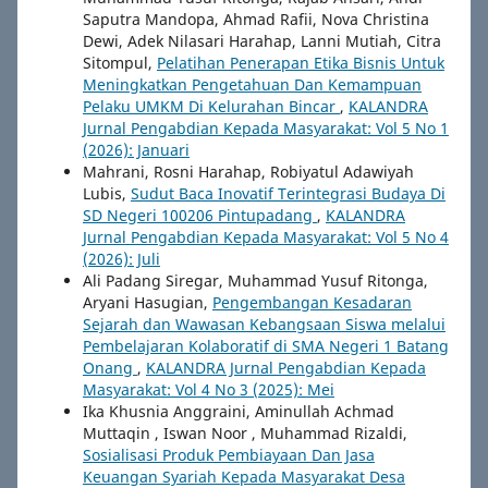
Saputra Mandopa, Ahmad Rafii, Nova Christina
Dewi, Adek Nilasari Harahap, Lanni Mutiah, Citra
Sitompul,
Pelatihan Penerapan Etika Bisnis Untuk
Meningkatkan Pengetahuan Dan Kemampuan
Pelaku UMKM Di Kelurahan Bincar
,
KALANDRA
Jurnal Pengabdian Kepada Masyarakat: Vol 5 No 1
(2026): Januari
Mahrani, Rosni Harahap, Robiyatul Adawiyah
Lubis,
Sudut Baca Inovatif Terintegrasi Budaya Di
SD Negeri 100206 Pintupadang
,
KALANDRA
Jurnal Pengabdian Kepada Masyarakat: Vol 5 No 4
(2026): Juli
Ali Padang Siregar, Muhammad Yusuf Ritonga,
Aryani Hasugian,
Pengembangan Kesadaran
Sejarah dan Wawasan Kebangsaan Siswa melalui
Pembelajaran Kolaboratif di SMA Negeri 1 Batang
Onang
,
KALANDRA Jurnal Pengabdian Kepada
Masyarakat: Vol 4 No 3 (2025): Mei
Ika Khusnia Anggraini, Aminullah Achmad
Muttaqin , Iswan Noor , Muhammad Rizaldi,
Sosialisasi Produk Pembiayaan Dan Jasa
Keuangan Syariah Kepada Masyarakat Desa