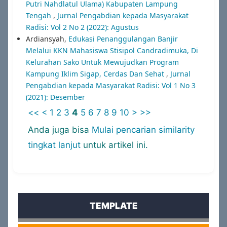
Putri Nahdlatul Ulama) Kabupaten Lampung
Tengah
,
Jurnal Pengabdian kepada Masyarakat
Radisi: Vol 2 No 2 (2022): Agustus
Ardiansyah,
Edukasi Penanggulangan Banjir
Melalui KKN Mahasiswa Stisipol Candradimuka, Di
Kelurahan Sako Untuk Mewujudkan Program
Kampung Iklim Sigap, Cerdas Dan Sehat
,
Jurnal
Pengabdian kepada Masyarakat Radisi: Vol 1 No 3
(2021): Desember
<<
<
1
2
3
4
5
6
7
8
9
10
>
>>
Anda juga bisa
Mulai pencarian similarity
tingkat lanjut
untuk artikel ini.
TEMPLATE