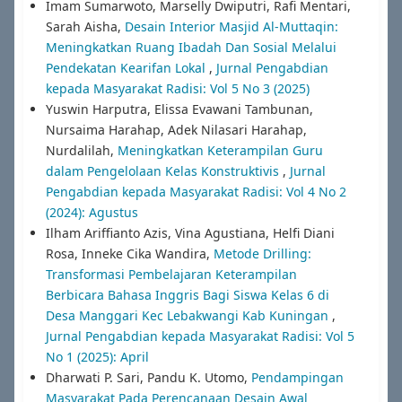
Imam Sumarwoto, Marselly Dwiputri, Rafi Mentari,
Sarah Aisha,
Desain Interior Masjid Al-Muttaqin:
Meningkatkan Ruang Ibadah Dan Sosial Melalui
Pendekatan Kearifan Lokal
,
Jurnal Pengabdian
kepada Masyarakat Radisi: Vol 5 No 3 (2025)
Yuswin Harputra, Elissa Evawani Tambunan,
Nursaima Harahap, Adek Nilasari Harahap,
Nurdalilah,
Meningkatkan Keterampilan Guru
dalam Pengelolaan Kelas Konstruktivis
,
Jurnal
Pengabdian kepada Masyarakat Radisi: Vol 4 No 2
(2024): Agustus
Ilham Ariffianto Azis, Vina Agustiana, Helfi Diani
Rosa, Inneke Cika Wandira,
Metode Drilling:
Transformasi Pembelajaran Keterampilan
Berbicara Bahasa Inggris Bagi Siswa Kelas 6 di
Desa Manggari Kec Lebakwangi Kab Kuningan
,
Jurnal Pengabdian kepada Masyarakat Radisi: Vol 5
No 1 (2025): April
Dharwati P. Sari, ‪Pandu K. Utomo,
Pendampingan
Masyarakat Pada Perencanaan Desain Awal