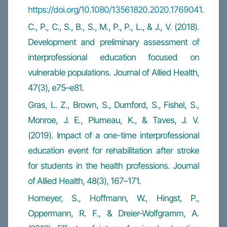
https://doi.org/10.1080/13561820.2020.1769041
.
C., P., C., S., B., S., M., P., P., L., & J., V. (2018).
Development and preliminary assessment of
interprofessional education focused on
vulnerable populations. Journal of Allied Health,
47(3), e75–e81.
Gras, L. Z., Brown, S., Durnford, S., Fishel, S.,
Monroe, J. E., Plumeau, K., & Taves, J. V.
(2019). Impact of a one-time interprofessional
education event for rehabilitation after stroke
for students in the health professions. Journal
of Allied Health, 48(3), 167–171.
Homeyer, S., Hoffmann, W., Hingst, P.,
Oppermann, R. F., & Dreier-Wolfgramm, A.