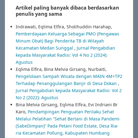
Artikel paling banyak dibaca berdasarkan
penulis yang sama
Indrawati, Eqlima Elfira, Sholihuddin Harahap,
Pemberdayaan Keluarga Sebagai PMO (Pengawas
Minum Obat) Bagi Penderita TB di Wilayah
Kecamatan Medan Sunggal
,
Jurnal Pengabdian
kepada Masyarakat Radisi: Vol 4 No 2 (2024):
Agustus
Eqlima Elfira, Bina Melvia Girsang, Nurbaiti,
Pengelolaan Sampah Wisata dengan MAIN 4M+TP2
Terhadap Penanggulangan Banjir di Desa Dokan
,
Jurnal Pengabdian kepada Masyarakat Radisi: Vol 2
No 2 (2022): Agustus
Bina Melvia Girsang, Eqlima Elfira, Evi Indriani Br
Karo,
Pendampingan Penguatan Perilaku Sehat
Melalui Pelatihan “Sehat Bertani di Masa Pandemi
(SabeDimpan)” Pada Petani Food Estate, Desa Ria-
ria Kecamatan Pollung, Kabupaten Humbang