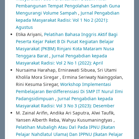
Pembangunan Tempat Pengolahan Sampah Guna
Mengurangi Volume Sampah
,
Jurnal Pengabdian
kepada Masyarakat Radisi: Vol 1 No 2 (2021):
Agustus
Etika Ariyani,
Pelatihan Bahasa Inggris Aktif Bagi
Peserta Kejar Paket B Di Pusat Kegiatan Belajar
Masyarakat (PKBM) Rinjani Kota Mataram Nusa
Tenggara Barat
,
Jurnal Pengabdian kepada
Masyarakat Radisi: Vol 2 No 1 (2022): April
Nursaima Harahap, Ernirawati Sibuea, Sri Utami
Kholila Mora Siregar , Ermina Seriwaty Nainggolan,
Rini Kesuma Siregar,
Workshop Implementasi
Pembelajaran Berdifferensiasi Di SMP IT Nurul Ilmi
Padangsidimpuan
,
Jurnal Pengabdian kepada
Masyarakat Radisi: Vol 3 No 3 (2023): Desember
M. Zainal Arifin, Andika Ari Saputra, Alwi Taufik,
Yansen Alberth Reba, Wahyu Kusumaningtyas ,
Pelatihan Mubaligh Atau Da’i Pada IPNU (Ikatan
Pelajar Nahdlatul Ulama) Dan IPPNU (Ikatan Pelajar