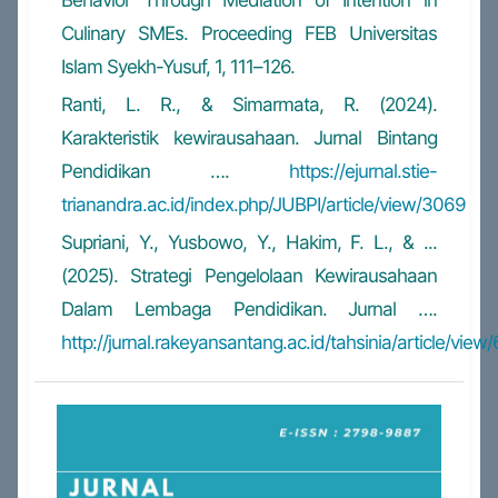
Behavior Through Mediation of Intention in
Culinary SMEs. Proceeding FEB Universitas
Islam Syekh-Yusuf, 1, 111–126.
Ranti, L. R., & Simarmata, R. (2024).
Karakteristik kewirausahaan. Jurnal Bintang
Pendidikan ….
https://ejurnal.stie-
trianandra.ac.id/index.php/JUBPI/article/view/3069
Supriani, Y., Yusbowo, Y., Hakim, F. L., & ...
(2025). Strategi Pengelolaan Kewirausahaan
Dalam Lembaga Pendidikan. Jurnal ….
http://jurnal.rakeyansantang.ac.id/tahsinia/article/view