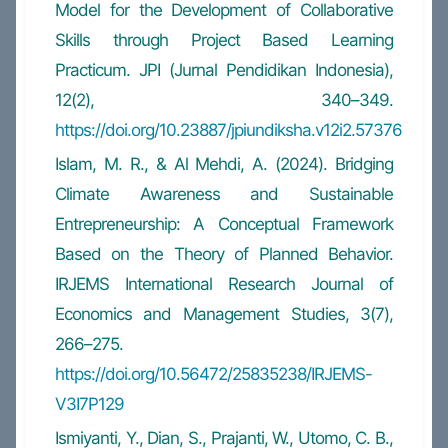
Model for the Development of Collaborative
Skills through Project Based Learning
Practicum. JPI (Jurnal Pendidikan Indonesia),
12(2), 340–349.
https://doi.org/10.23887/jpiundiksha.v12i2.57376
Islam, M. R., & Al Mehdi, A. (2024). Bridging
Climate Awareness and Sustainable
Entrepreneurship: A Conceptual Framework
Based on the Theory of Planned Behavior.
IRJEMS International Research Journal of
Economics and Management Studies, 3(7),
266–275.
https://doi.org/10.56472/25835238/IRJEMS-
V3I7P129
Ismiyanti, Y., Dian, S., Prajanti, W., Utomo, C. B.,