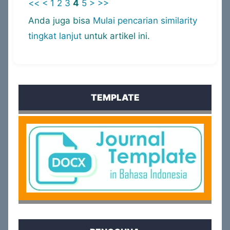
<<
<
1
2
3
4
5
>
>>
Anda juga bisa
Mulai pencarian similarity
tingkat lanjut
untuk artikel ini.
TEMPLATE