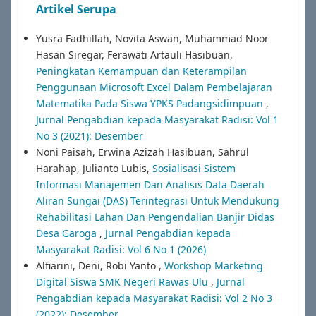
Artikel Serupa
Yusra Fadhillah, Novita Aswan, Muhammad Noor
Hasan Siregar, Ferawati Artauli Hasibuan,
Peningkatan Kemampuan dan Keterampilan
Penggunaan Microsoft Excel Dalam Pembelajaran
Matematika Pada Siswa YPKS Padangsidimpuan
,
Jurnal Pengabdian kepada Masyarakat Radisi: Vol 1
No 3 (2021): Desember
Noni Paisah, Erwina Azizah Hasibuan, Sahrul
Harahap, Julianto Lubis,
Sosialisasi Sistem
Informasi Manajemen Dan Analisis Data Daerah
Aliran Sungai (DAS) Terintegrasi Untuk Mendukung
Rehabilitasi Lahan Dan Pengendalian Banjir Didas
Desa Garoga
,
Jurnal Pengabdian kepada
Masyarakat Radisi: Vol 6 No 1 (2026)
Alfiarini, Deni, Robi Yanto ,
Workshop Marketing
Digital Siswa SMK Negeri Rawas Ulu
,
Jurnal
Pengabdian kepada Masyarakat Radisi: Vol 2 No 3
(2022): Desember