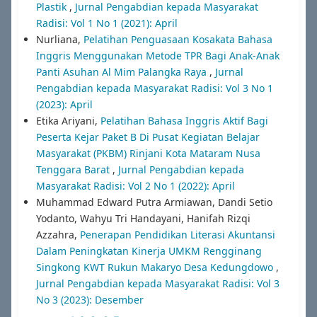
Plastik
,
Jurnal Pengabdian kepada Masyarakat
Radisi: Vol 1 No 1 (2021): April
Nurliana,
Pelatihan Penguasaan Kosakata Bahasa
Inggris Menggunakan Metode TPR Bagi Anak-Anak
Panti Asuhan Al Mim Palangka Raya
,
Jurnal
Pengabdian kepada Masyarakat Radisi: Vol 3 No 1
(2023): April
Etika Ariyani,
Pelatihan Bahasa Inggris Aktif Bagi
Peserta Kejar Paket B Di Pusat Kegiatan Belajar
Masyarakat (PKBM) Rinjani Kota Mataram Nusa
Tenggara Barat
,
Jurnal Pengabdian kepada
Masyarakat Radisi: Vol 2 No 1 (2022): April
Muhammad Edward Putra Armiawan, Dandi Setio
Yodanto, Wahyu Tri Handayani, Hanifah Rizqi
Azzahra,
Penerapan Pendidikan Literasi Akuntansi
Dalam Peningkatan Kinerja UMKM Rengginang
Singkong KWT Rukun Makaryo Desa Kedungdowo
,
Jurnal Pengabdian kepada Masyarakat Radisi: Vol 3
No 3 (2023): Desember