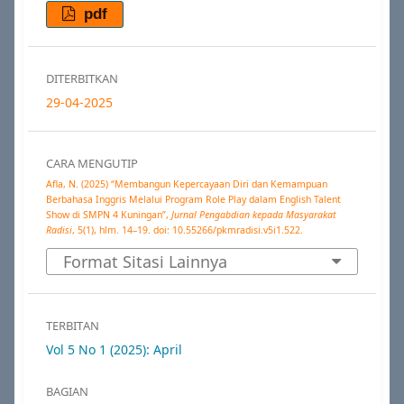
pdf
DITERBITKAN
29-04-2025
CARA MENGUTIP
Afla, N. (2025) “Membangun Kepercayaan Diri dan Kemampuan
Berbahasa Inggris Melalui Program Role Play dalam English Talent
Show di SMPN 4 Kuningan”,
Jurnal Pengabdian kepada Masyarakat
Radisi
, 5(1), hlm. 14–19. doi: 10.55266/pkmradisi.v5i1.522.
Format Sitasi Lainnya
TERBITAN
Vol 5 No 1 (2025): April
BAGIAN