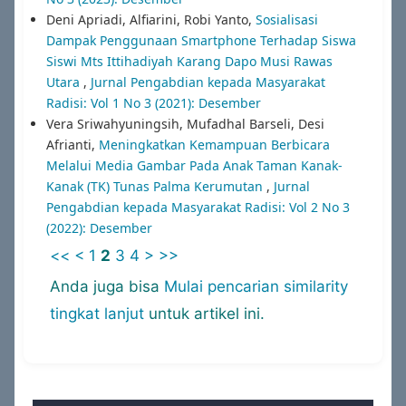
Deni Apriadi, Alfiarini, Robi Yanto,
Sosialisasi
Dampak Penggunaan Smartphone Terhadap Siswa
Siswi Mts Ittihadiyah Karang Dapo Musi Rawas
Utara
,
Jurnal Pengabdian kepada Masyarakat
Radisi: Vol 1 No 3 (2021): Desember
Vera Sriwahyuningsih, Mufadhal Barseli, Desi
Afrianti,
Meningkatkan Kemampuan Berbicara
Melalui Media Gambar Pada Anak Taman Kanak-
Kanak (TK) Tunas Palma Kerumutan
,
Jurnal
Pengabdian kepada Masyarakat Radisi: Vol 2 No 3
(2022): Desember
<<
<
1
2
3
4
>
>>
Anda juga bisa
Mulai pencarian similarity
tingkat lanjut
untuk artikel ini.