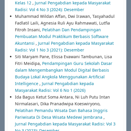
Kelas 12
,
Jurnal Pengabdian kepada Masyarakat
Radisi: Vol 4 No 3 (2024): Desember
Muhammad Wildan Affan, Dwi Irawan, Tasyahadul
Fadlatil Laili, Agnesia Ruli Ayu Rahmawati, Lutfia
Fitroh Insani,
Pelatihan Dan Pendampingan
Pembuatan Modul Praktikum Berbasis Software
Akuntansi
,
Jurnal Pengabdian kepada Masyarakat
Radisi: Vol 1 No 3 (2021): Desember
Siti Maryam Pane, Elissa Evawani Tambunan, Lisa
Fitri Meidipa,
Pendampingan Guru Sekolah Dasar
dalam Mengembangkan Modul Digital Berbasis
Budaya Lokal Angkola Menggunakan Artificial
Intelligence
,
Jurnal Pengabdian kepada
Masyarakat Radisi: Vol 6 No 1 (2026)
Ida Bagus Ketut Soma Antara, Ni Luh Putu Intan
Nirmalasari, Dika Pranadwipa Koeswiryono,
Pelatihan Pemandu Wisata Dan Bahasa Inggris
Pariwisata Di Desa Wisata Medewi Jembrana
,
Jurnal Pengabdian kepada Masyarakat Radisi: Vol 3
No 3 (2023): Desember