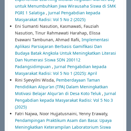
untuk Menumbuhkan Jiwa Wirausaha Siswa di SMK
PGRI 1 Salatiga
,
Jurnal Pengabdian kepada
Masyarakat Radisi: Vol 5 No 2 (2025)
Eni Sumanti Nasution, Kasmawati, Fauziah
Nasution, Tinur Rahmawati Harahap, Elissa
Evawani Tambunan, Ahmad Rafii,
Implementasi
Aplikasi Parsiajaran Berbasis Gamifikasi Dan
Budaya Batak Angkola Untuk Meningkatkan Literasi
Dan Numerasi Siswa SDN 200112
Padangsidimpuan
,
Jurnal Pengabdian kepada
Masyarakat Radisi: Vol 5 No 1 (2025): April
Rini Syevyilni Wisda,
Pemberdayaan Taman
Pendidikan Alqur’an (TPA) Dalam Meningkatkan
Motivasi Belajar Alqur’an di Desa Koto Teluk
,
Jurnal
Pengabdian kepada Masyarakat Radisi: Vol 5 No 3
(2025)
Fatri Najwa, Noor Hujjatusnaini, Yenny Erawaty,
Pendampingan Praktikum Asam dan Basa: Upaya
Meningkatkan Keterampilan Laboratorium Siswa