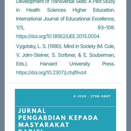
Development of Transversal Skills: A Pilot Study
in Health Sciences Higher Education.
International Journal of Educational Excellence,
1(1), 93–109.
https://doi.org/10.18562/IJEE.2015.0004
Vygotsky, L. S. (1980). Mind in Society (M. Cole,
V. Jolm-Steiner, S. Scribner, & E. Souberman,
Eds.). Harvard University Press.
https://doi.org/10.2307/j.ctvjf9vz4