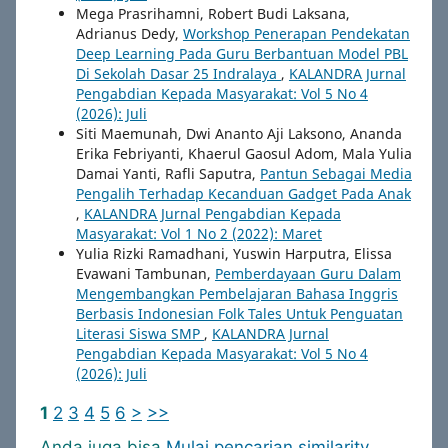
Mega Prasrihamni, Robert Budi Laksana,
Adrianus Dedy,
Workshop Penerapan Pendekatan
Deep Learning Pada Guru Berbantuan Model PBL
Di Sekolah Dasar 25 Indralaya
,
KALANDRA Jurnal
Pengabdian Kepada Masyarakat: Vol 5 No 4
(2026): Juli
Siti Maemunah, Dwi Ananto Aji Laksono, Ananda
Erika Febriyanti, Khaerul Gaosul Adom, Mala Yulia
Damai Yanti, Rafli Saputra,
Pantun Sebagai Media
Pengalih Terhadap Kecanduan Gadget Pada Anak
,
KALANDRA Jurnal Pengabdian Kepada
Masyarakat: Vol 1 No 2 (2022): Maret
Yulia Rizki Ramadhani, Yuswin Harputra, Elissa
Evawani Tambunan,
Pemberdayaan Guru Dalam
Mengembangkan Pembelajaran Bahasa Inggris
Berbasis Indonesian Folk Tales Untuk Penguatan
Literasi Siswa SMP
,
KALANDRA Jurnal
Pengabdian Kepada Masyarakat: Vol 5 No 4
(2026): Juli
1
2
3
4
5
6
>
>>
Anda juga bisa
Mulai pencarian similarity