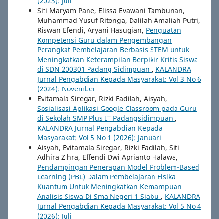
(2023): Juli
Siti Maryam Pane, Elissa Evawani Tambunan,
Muhammad Yusuf Ritonga, Dalilah Amaliah Putri,
Riswan Efendi, Aryani Hasugian,
Penguatan
Kompetensi Guru dalam Pengembangan
Perangkat Pembelajaran Berbasis STEM untuk
Meningkatkan Keterampilan Berpikir Kritis Siswa
di SDN 200301 Padang Sidimpuan
,
KALANDRA
Jurnal Pengabdian Kepada Masyarakat: Vol 3 No 6
(2024): November
Evitamala Siregar, Rizki Fadilah, Aisyah,
Sosialisasi Aplikasi Google Classroom pada Guru
di Sekolah SMP Plus IT Padangsidimpuan
,
KALANDRA Jurnal Pengabdian Kepada
Masyarakat: Vol 5 No 1 (2026): Januari
Aisyah, Evitamala Siregar, Rizki Fadilah, Siti
Adhira Zihra, Effendi Dwi Aprianto Halawa,
Pendampingan Penerapan Model Problem-Based
Learning (PBL) Dalam Pembelajaran Fisika
Kuantum Untuk Meningkatkan Kemampuan
Analisis Siswa Di Sma Negeri 1 Siabu
,
KALANDRA
Jurnal Pengabdian Kepada Masyarakat: Vol 5 No 4
(2026): Juli