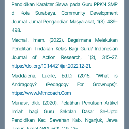
Pendidikan Karakter Siswa pada Guru PPKN SMP
di Kota Surabaya. Community Development
Journal: Jurnal Pengabdian Masyarakat, 1(3): 489-
498.
Machali, Imam. (2022). Bagaimana Melakukan
Penelitian Tindakan Kelas Bagi Guru? Indonesian
Journal of Action Research, 1(2), 315–27.
https://doi.org/10.14421/ijar.2022.12-21
.
Maddalena, Lucille, Ed.D. (2015. “What is
Andragogy? (Pedagogy For Grownups)”.
https://www.Mtmcoach.Com
Munasir, dkk. (2020). Pelatihan Penulisan Artikel
Ilmiah bagi Guru Sekolah Dasar Se-Uptd
Pendidikan Kec. Sawahan Kab. Nganjuk, Jawa
Timur. Jurnal ABDI, 5(2), 119-125