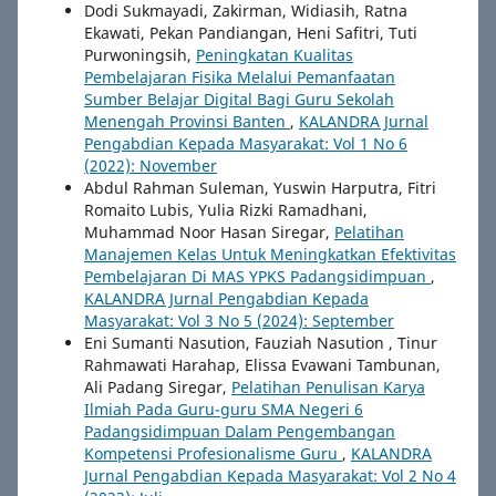
Dodi Sukmayadi, Zakirman, Widiasih, Ratna
Ekawati, Pekan Pandiangan, Heni Safitri, Tuti
Purwoningsih,
Peningkatan Kualitas
Pembelajaran Fisika Melalui Pemanfaatan
Sumber Belajar Digital Bagi Guru Sekolah
Menengah Provinsi Banten
,
KALANDRA Jurnal
Pengabdian Kepada Masyarakat: Vol 1 No 6
(2022): November
Abdul Rahman Suleman, Yuswin Harputra, Fitri
Romaito Lubis, Yulia Rizki Ramadhani,
Muhammad Noor Hasan Siregar,
Pelatihan
Manajemen Kelas Untuk Meningkatkan Efektivitas
Pembelajaran Di MAS YPKS Padangsidimpuan
,
KALANDRA Jurnal Pengabdian Kepada
Masyarakat: Vol 3 No 5 (2024): September
Eni Sumanti Nasution, Fauziah Nasution , Tinur
Rahmawati Harahap, Elissa Evawani Tambunan,
Ali Padang Siregar,
Pelatihan Penulisan Karya
Ilmiah Pada Guru-guru SMA Negeri 6
Padangsidimpuan Dalam Pengembangan
Kompetensi Profesionalisme Guru
,
KALANDRA
Jurnal Pengabdian Kepada Masyarakat: Vol 2 No 4