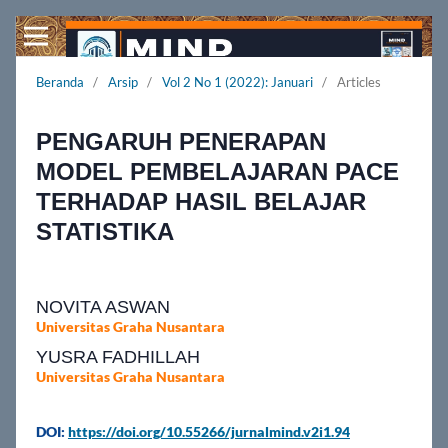
Beranda
/
Arsip
/
Vol 2 No 1 (2022): Januari
/
Articles
PENGARUH PENERAPAN
MODEL PEMBELAJARAN PACE
TERHADAP HASIL BELAJAR
STATISTIKA
NOVITA ASWAN
Universitas Graha Nusantara
YUSRA FADHILLAH
Universitas Graha Nusantara
DOI:
https://doi.org/10.55266/jurnalmind.v2i1.94