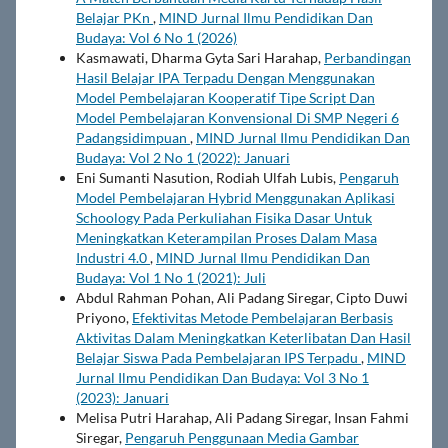
Belajar PKn
,
MIND Jurnal Ilmu Pendidikan Dan
Budaya: Vol 6 No 1 (2026)
Kasmawati, Dharma Gyta Sari Harahap,
Perbandingan
Hasil Belajar IPA Terpadu Dengan Menggunakan
Model Pembelajaran Kooperatif Tipe Script Dan
Model Pembelajaran Konvensional Di SMP Negeri 6
Padangsidimpuan
,
MIND Jurnal Ilmu Pendidikan Dan
Budaya: Vol 2 No 1 (2022): Januari
Eni Sumanti Nasution, Rodiah Ulfah Lubis,
Pengaruh
Model Pembelajaran Hybrid Menggunakan Aplikasi
Schoology Pada Perkuliahan Fisika Dasar Untuk
Meningkatkan Keterampilan Proses Dalam Masa
Industri 4.0
,
MIND Jurnal Ilmu Pendidikan Dan
Budaya: Vol 1 No 1 (2021): Juli
Abdul Rahman Pohan, Ali Padang Siregar, Cipto Duwi
Priyono,
Efektivitas Metode Pembelajaran Berbasis
Aktivitas Dalam Meningkatkan Keterlibatan Dan Hasil
Belajar Siswa Pada Pembelajaran IPS Terpadu
,
MIND
Jurnal Ilmu Pendidikan Dan Budaya: Vol 3 No 1
(2023): Januari
Melisa Putri Harahap, Ali Padang Siregar, Insan Fahmi
Siregar,
Pengaruh Penggunaan Media Gambar