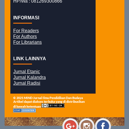
HP/Wa : 081269300866
INFORMASI
For Readers
For Authors
For Librarians
LINK LAINNYA
Jurnal Etanic
Jurnal Kalandra
Jurnal Radisi
© 2021 MIND Jurnal Ilmu Pendidikan Dan Budaya
Artikel dapat diakses terbuka yang di distribusikan
di bawah ketentuan