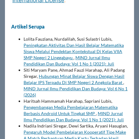
International License
.
Artikel Serupa
Lolita Fauziana, Nurdalilah, Susi Sulastri Lubis,
Peningkatan Aktivitas Dan Hasil Belajar Matematika
Siswa Melalui Pendektan Kontekstual Di Kelas VIIA
SMP Negeri 2 Linggabayu
,
MIND Jurnal Ilmu
Pendidikan Dan Budaya: Vol 1 No 1 (2021): Juli
Siti Maryam Pane, Ahmad Fauzi Harahap, Ali Padang
Siregar,
Hubungan Minat Belajar Siswa Dengan Hasil
Belajar IPS Terpadu Di SMP Negeri 2 Angkola Barat
,
MIND Jurnal Ilmu Pendidikan Dan Budaya: Vol 6 No 1
(2026)
Haritsah Hammamah Harahap, Sapriani Lubis,
Pengembangan Media Pembelajaran Matematika
Berbasis Android Untuk Tingkat SMP
,
MIND Jurnal
Ilmu Pendidikan Dan Budaya: Vol 1 No 1 (2021): Juli
Nadila Indriani Siregar, Dewi Sartika, Aryani Hasugian,
Pengaruh Model Pembelajaran Kooperatif Tipe Make
A Match Berbantuan Media Kartu Terhadap Hasil