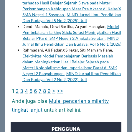
terhadap Hasil Belajar Sejarah Siswa pada Materi
Perkembangan Kehidupan Masa Pra Aksara di Kelas X
SMA Negeri 1 Sosopan
,
MIND Jurnal Ilmu Pendidikan
Dan Budaya: Vol 5 No 2 (2025): Juli
Dendi Manalu, Dewi Sartika, Aryani Hasugian,
Model
Pembelajaran Talking Stick: Solusi Meningkatkan Hasil
Belajar PKn di SMP Negeri 2 Angkola Selatan
,
MIND
Jurnal Ilmu Pendidikan Dan Budaya: Vol 6 No 1 (2026)
Rahmadani, Ali Padang Siregar, Siti Maryam Pane,
Efektivitas Model Pembelajaran Berbasis Masalah
dalam Meningkatkan Hasil Belajar Sejarah pada
Materi Kolonialisme dan Imperialisme Barat di SMK
Negeri 2 Panyabungan
,
MIND Jurnal Ilmu Pendidikan
Dan Budaya: Vol 2 No 2 (2022): Juli
1
2
3
4
5
6
7
8
9
>
>>
Anda juga bisa
Mulai pencarian similarity
tingkat lanjut
untuk artikel ini.
PENGGUNA