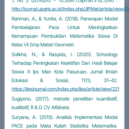
1, No 2 (2016)DO - 10.26877/Jipmat.V1i2.1240 .
http://journal.upgris.ac.id/index.php/JIPMat/article/view/
Rahman, A., & Yunita, A. (2018). Penerapan Model
Pembelajaran Pace Untuk Meningkatkan
Kemampuan Pembuktian Matematika Siswa Di
Kelas Vii Smp Materi Geometri.
Solikha, N., & Rasyida, I. (2020). Schoology
Terhadap Peningkatan Keaktifan Dan Hasil Belajar
Siswa X Ips Man Kota Pasuruan. Jurnal Ilmiah
Edukasi & Sosial, 11(1), 31–42.
https://jiesjournal.com/index.php/jies/article/view/221
Sugiyono. (2017). metode penelitian kuantitatif,
kualitatif, R & D. CV Alfabeta.
Suryana, A. (2015). Analisis Implementasi Model
PACE pada Mata Kuliah Statistika Matematika.