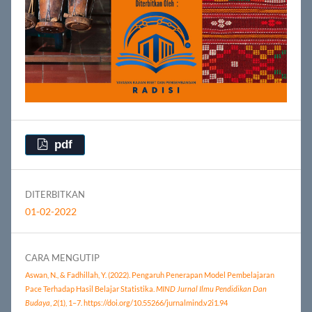
pdf
DITERBITKAN
01-02-2022
CARA MENGUTIP
Aswan, N., & Fadhillah, Y. (2022). Pengaruh Penerapan Model Pembelajaran
Pace Terhadap Hasil Belajar Statistika.
MIND Jurnal Ilmu Pendidikan Dan
Budaya
,
2
(1), 1–7. https://doi.org/10.55266/jurnalmind.v2i1.94