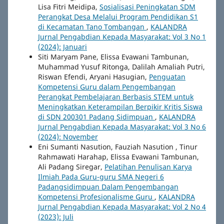
Lisa Fitri Meidipa,
Sosialisasi Peningkatan SDM
Perangkat Desa Melalui Program Pendidikan S1
di Kecamatan Tano Tombangan
,
KALANDRA
Jurnal Pengabdian Kepada Masyarakat: Vol 3 No 1
(2024): Januari
Siti Maryam Pane, Elissa Evawani Tambunan,
Muhammad Yusuf Ritonga, Dalilah Amaliah Putri,
Riswan Efendi, Aryani Hasugian,
Penguatan
Kompetensi Guru dalam Pengembangan
Perangkat Pembelajaran Berbasis STEM untuk
Meningkatkan Keterampilan Berpikir Kritis Siswa
di SDN 200301 Padang Sidimpuan
,
KALANDRA
Jurnal Pengabdian Kepada Masyarakat: Vol 3 No 6
(2024): November
Eni Sumanti Nasution, Fauziah Nasution , Tinur
Rahmawati Harahap, Elissa Evawani Tambunan,
Ali Padang Siregar,
Pelatihan Penulisan Karya
Ilmiah Pada Guru-guru SMA Negeri 6
Padangsidimpuan Dalam Pengembangan
Kompetensi Profesionalisme Guru
,
KALANDRA
Jurnal Pengabdian Kepada Masyarakat: Vol 2 No 4
(2023): Juli