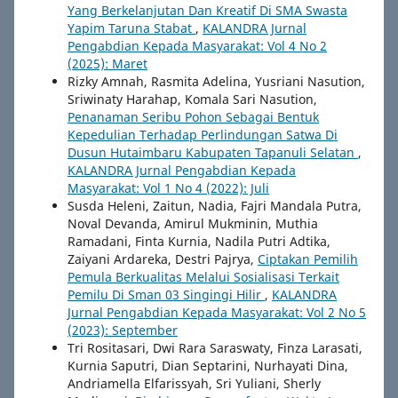
Yang Berkelanjutan Dan Kreatif Di SMA Swasta
Yapim Taruna Stabat
,
KALANDRA Jurnal
Pengabdian Kepada Masyarakat: Vol 4 No 2
(2025): Maret
Rizky Amnah, Rasmita Adelina, Yusriani Nasution,
Sriwinaty Harahap, Komala Sari Nasution,
Penanaman Seribu Pohon Sebagai Bentuk
Kepedulian Terhadap Perlindungan Satwa Di
Dusun Hutaimbaru Kabupaten Tapanuli Selatan
,
KALANDRA Jurnal Pengabdian Kepada
Masyarakat: Vol 1 No 4 (2022): Juli
Susda Heleni, Zaitun, Nadia, Fajri Mandala Putra,
Noval Devanda, Amirul Mukminin, Muthia
Ramadani, Finta Kurnia, Nadila Putri Adtika,
Zaiyani Ardareka, Destri Pajrya,
Ciptakan Pemilih
Pemula Berkualitas Melalui Sosialisasi Terkait
Pemilu Di Sman 03 Singingi Hilir
,
KALANDRA
Jurnal Pengabdian Kepada Masyarakat: Vol 2 No 5
(2023): September
Tri Rositasari, Dwi Rara Saraswaty, Finza Larasati,
Kurnia Saputri, Dian Septarini, Nurhayati Dina,
Andriamella Elfarissyah, Sri Yuliani, Sherly