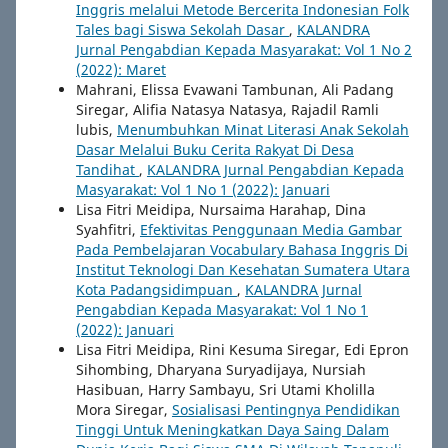
Inggris melalui Metode Bercerita Indonesian Folk
Tales bagi Siswa Sekolah Dasar
,
KALANDRA
Jurnal Pengabdian Kepada Masyarakat: Vol 1 No 2
(2022): Maret
Mahrani, Elissa Evawani Tambunan, Ali Padang
Siregar, Alifia Natasya Natasya, Rajadil Ramli
lubis,
Menumbuhkan Minat Literasi Anak Sekolah
Dasar Melalui Buku Cerita Rakyat Di Desa
Tandihat
,
KALANDRA Jurnal Pengabdian Kepada
Masyarakat: Vol 1 No 1 (2022): Januari
Lisa Fitri Meidipa, Nursaima Harahap, Dina
Syahfitri,
Efektivitas Penggunaan Media Gambar
Pada Pembelajaran Vocabulary Bahasa Inggris Di
Institut Teknologi Dan Kesehatan Sumatera Utara
Kota Padangsidimpuan
,
KALANDRA Jurnal
Pengabdian Kepada Masyarakat: Vol 1 No 1
(2022): Januari
Lisa Fitri Meidipa, Rini Kesuma Siregar, Edi Epron
Sihombing, Dharyana Suryadijaya, Nursiah
Hasibuan, Harry Sambayu, Sri Utami Kholilla
Mora Siregar,
Sosialisasi Pentingnya Pendidikan
Tinggi Untuk Meningkatkan Daya Saing Dalam