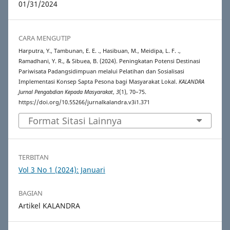
01/31/2024
CARA MENGUTIP
Harputra, Y., Tambunan, E. E. ., Hasibuan, M., Meidipa, L. F. .,
Ramadhani, Y. R., & Sibuea, B. (2024). Peningkatan Potensi Destinasi
Pariwisata Padangsidimpuan melalui Pelatihan dan Sosialisasi
Implementasi Konsep Sapta Pesona bagi Masyarakat Lokal.
KALANDRA
Jurnal Pengabdian Kepada Masyarakat
,
3
(1), 70–75.
https://doi.org/10.55266/jurnalkalandra.v3i1.371
Format Sitasi Lainnya
TERBITAN
Vol 3 No 1 (2024): Januari
BAGIAN
Artikel KALANDRA