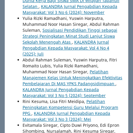
Dunia Kerja Bagi Siswa SMA Di Wilayah Tapanuli
Selatan
,
KALANDRA Jurnal Pengabdian Kepada
Masyarakat: Vol 3 No 6 (2024): November
Yulia Rizki Ramadhani, Yuswin Harputra,
Muhammad Noor Hasan Siregar, Abdul Rahman
Suleman,
Sosialisasi Pendidikan Tinggi sebagai
Strategi Peningkatan Minat Studi Lanjut Siswa
Sekolah Menengah Atas
,
KALANDRA Jurnal
Pengabdian Kepada Masyarakat: Vol 4 No 4
(2025): Juli
Abdul Rahman Suleman, Yuswin Harputra, Fitri
Romaito Lubis, Yulia Rizki Ramadhani,
Muhammad Noor Hasan Siregar,
Pelatihan
Manajemen Kelas Untuk Meningkatkan Efektivitas
Pembelajaran Di MAS YPKS Padangsidimpuan
,
KALANDRA Jurnal Pengabdian Kepada
Masyarakat: Vol 3 No 5 (2024): September
Rini Kesuma, Lisa Fitri Meidipa,
Pelatihan
Peningkatan Kompetensi Guru Melalui Program
PPG
,
KALANDRA Jurnal Pengabdian Kepada
Masyarakat: Vol 3 No 3 (2024): Mei
Evitamala Siregar, Cipto Duwi Priyono, Edi Epron
Sihombing, Nursalamah, Rini Kesuma Siregar,