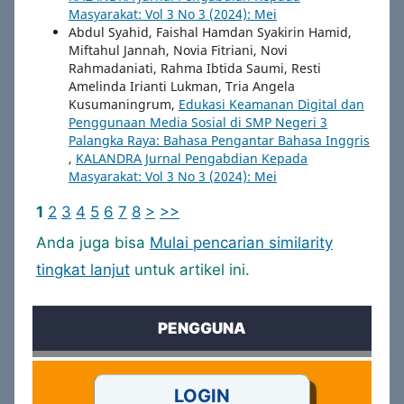
Masyarakat: Vol 3 No 3 (2024): Mei
Abdul Syahid, Faishal Hamdan Syakirin Hamid,
Miftahul Jannah, Novia Fitriani, Novi
Rahmadaniati, Rahma Ibtida Saumi, Resti
Amelinda Irianti Lukman, Tria Angela
Kusumaningrum,
Edukasi Keamanan Digital dan
Penggunaan Media Sosial di SMP Negeri 3
Palangka Raya: Bahasa Pengantar Bahasa Inggris
,
KALANDRA Jurnal Pengabdian Kepada
Masyarakat: Vol 3 No 3 (2024): Mei
1
2
3
4
5
6
7
8
>
>>
Anda juga bisa
Mulai pencarian similarity
tingkat lanjut
untuk artikel ini.
PENGGUNA
LOGIN