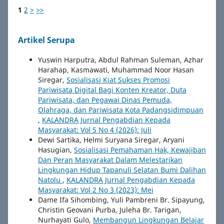
1
2
>
>>
Artikel Serupa
Yuswin Harputra, Abdul Rahman Suleman, Azhar
Harahap, Kasmawati, Muhammad Noor Hasan
Siregar,
Sosialisasi Kiat Sukses Promosi
Pariwisata Digital Bagi Konten Kreator, Duta
Pariwisata, dan Pegawai Dinas Pemuda,
Olahraga, dan Pariwisata Kota Padangsidimpuan
,
KALANDRA Jurnal Pengabdian Kepada
Masyarakat: Vol 5 No 4 (2026): Juli
Dewi Sartika, Helmi Suryana Siregar, Aryani
Hasugian,
Sosialisasi Pemahaman Hak, Kewajiban
Dan Peran Masyarakat Dalam Melestarikan
Lingkungan Hidup Tapanuli Selatan Bumi Dalihan
Natolu
,
KALANDRA Jurnal Pengabdian Kepada
Masyarakat: Vol 2 No 3 (2023): Mei
Dame Ifa Sihombing, Yuli Pambreni Br. Sipayung,
Christin Geovani Purba, Juleha Br. Tarigan,
Nurhayati Gulo,
Membangun Lingkungan Belajar