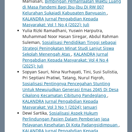
Marliasari,
Bimbingan Pemanfaatan Waktu Luang
di Masa Pandemi Bagi Ibu-Ibu Di RW 007
Kelurahan Sukajadi Kabupaten Banyuasin
,
KALANDRA Jurnal Pengabdian Kepada
Masyarakat: Vol 1 No 4 (2022): Juli
Yulia Rizki Ramadhani, Yuswin Harputra,
Muhammad Noor Hasan Siregar, Abdul Rahman
Suleman,
Sosialisasi Pendidikan Tinggi sebagai
Strategi Peningkatan Minat Studi Lanjut Siswa
Sekolah Menengah Atas
,
KALANDRA Jurnal
Pengabdian Kepada Masyarakat: Vol 4 No 4
(2025): Juli
Sopyan Sauri, Nina Nurhayati, Tini, Susi Sulistia,
Pri Septiani Pratiwi, Tatang, Nurul Fiqroh,
Sosialisasi Pentingnya Pencegahan Stunting
Untuk Mewujudkan Generasi Emas 2045 Di Desa
Cikalong Kecamatan Cibitung Pandeglang
,
KALANDRA Jurnal Pengabdian Kepada
Masyarakat: Vol 3 No 1 (2024): Januari
Dewi Sartika,
Sosialisasi Aspek Hukum
Perlindungan Pasien Dalam Pemberian Jasa
Pelayanan Kesehatan Di Kota Padangsidimpuan
,
KALANDRA Jurnal Pengabdian Kepada