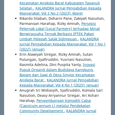
Kecamatan Angkola Barat Kabupaten Tapanuli
Selatan
,
KALANDRA Jurnal Pengabdian Kepada
Masyarakat: Vol 2 No 2 (2023): Maret
Rikardo Silaban, Doharni Pane, Zakiyah Nasution,
Parmanoan Harahap, Rizky Amnah,
Persepsi
Peternak Lokal (Local Farmers) terhadap Minat
Berwirausaha Ternak Berbasis IPTEK Pakan
Limbah Pelepah Salak Sidimpuan
,
KALANDRA
Jurnal Pengabdian Kepada Masyarakat: Vol 1 No 1
(2022): Januari
Erin Alawiyah Siregar, Rizky Amnah, Sutan
Pulungan, Syafiruddin, Yusriani Nasution,
Rasmita Adelina, Dini Puspita Yanty,
Inovasi
Pupuk Organik dalam Budidaya Kangkung,
Bayam dan Sawi di Desa Sinyior Kecamatan
Angkola Barat
,
KALANDRA Jurnal Pengabdian
Kepada Masyarakat: Vol 4 No 1 (2025): Januari
Anugrah Sri Widiasyih, Syafiruddin, Komala Sari
Nasution, Deasy Arryannur Siregar, Ari Ashari
Harahap,
Pengembangan Komoditi Cabai
(Capsicum annum L) melalui Pendekatan
Community Development
,
KALANDRA Jurnal