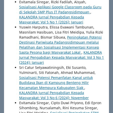
Evitamala Siregar, Rizki Fadilah, Aisyah,
Sosialisasi Aplikasi Google Classroom pada Guru
di Sekolah SMP Plus IT Padangsidimpuan
,
KALANDRA Jurnal Pengabdian Kepada
Masyarakat: Vol 5 No 1 (2026): Januari
Yuswin Harputra, Elissa Evawani Tambunan,
Masnilam Hasibuan, Lisa Fitri Meidipa, Yulia Rizki
Ramadhani, Bismar Sibuea,
Peningkatan Potensi
Destinasi Pariwisata Padangsidimpuan melalui
Pelatihan dan Sosialisasi Implementasi Konsep
Sapta Pesona bagi Masyarakat Lokal
,
KALANDRA
Jurnal Pengabdian Kepada Masyarakat: Vol 3 No 1
(2024): Januari
Sri Catur Setyawatiningsih, Eki Susanto,
Yulminarti, Siti Fatonah, Ahmad Muhammad,
Sosialisasi Potensi Pemanfatan Kanal untuk
Budidaya Ikan di Kampung Benteng Hilir
Kecamatan Mempura Kabupaten Siak
,
KALANDRA Jurnal Pengabdian Kepada
Masyarakat: Vol 3 No 6 (2024): November
Evitamala Siregar, Cipto Duwi Priyono, Edi Epron
Sihombing, Nursalamah, Rini Kesuma Siregar,
Lisa Fitri Meidipa,
Sosialisasi Peningkatan SDM