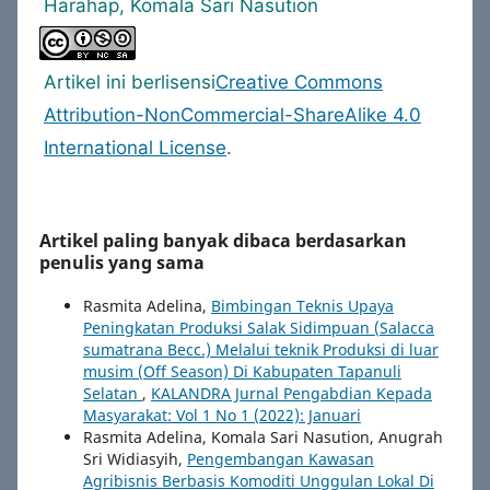
Harahap, Komala Sari Nasution
Artikel ini berlisensi
Creative Commons
Attribution-NonCommercial-ShareAlike 4.0
International License
.
Artikel paling banyak dibaca berdasarkan
penulis yang sama
Rasmita Adelina,
Bimbingan Teknis Upaya
Peningkatan Produksi Salak Sidimpuan (Salacca
sumatrana Becc.) Melalui teknik Produksi di luar
musim (Off Season) Di Kabupaten Tapanuli
Selatan
,
KALANDRA Jurnal Pengabdian Kepada
Masyarakat: Vol 1 No 1 (2022): Januari
Rasmita Adelina, Komala Sari Nasution, Anugrah
Sri Widiasyih,
Pengembangan Kawasan
Agribisnis Berbasis Komoditi Unggulan Lokal Di