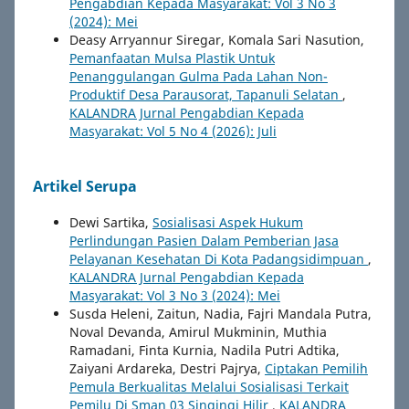
Pengabdian Kepada Masyarakat: Vol 3 No 3
(2024): Mei
Deasy Arryannur Siregar, Komala Sari Nasution,
Pemanfaatan Mulsa Plastik Untuk
Penanggulangan Gulma Pada Lahan Non-
Produktif Desa Parausorat, Tapanuli Selatan
,
KALANDRA Jurnal Pengabdian Kepada
Masyarakat: Vol 5 No 4 (2026): Juli
Artikel Serupa
Dewi Sartika,
Sosialisasi Aspek Hukum
Perlindungan Pasien Dalam Pemberian Jasa
Pelayanan Kesehatan Di Kota Padangsidimpuan
,
KALANDRA Jurnal Pengabdian Kepada
Masyarakat: Vol 3 No 3 (2024): Mei
Susda Heleni, Zaitun, Nadia, Fajri Mandala Putra,
Noval Devanda, Amirul Mukminin, Muthia
Ramadani, Finta Kurnia, Nadila Putri Adtika,
Zaiyani Ardareka, Destri Pajrya,
Ciptakan Pemilih
Pemula Berkualitas Melalui Sosialisasi Terkait
Pemilu Di Sman 03 Singingi Hilir
,
KALANDRA