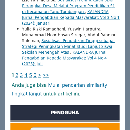
Perangkat Desa Melalui Program Pendidikan S1
di Kecamatan Tano Tombangan
,
KALANDRA
Jurnal Pengabdian Kepada Masyarakat: Vol 3 No 1
(2024): Januari
Yulia Rizki Ramadhani, Yuswin Harputra,
Muhammad Noor Hasan Siregar, Abdul Rahman
Suleman,
Sosialisasi Pendidikan Tinggi sebagai
Strategi Peningkatan Minat Studi Lanjut Siswa
Sekolah Menengah Atas
,
KALANDRA Jurnal
Pengabdian Kepada Masyarakat: Vol 4 No 4
(2025): Juli
1
2
3
4
5
6
>
>>
Anda juga bisa
Mulai pencarian similarity
tingkat lanjut
untuk artikel ini.
PENGGUNA