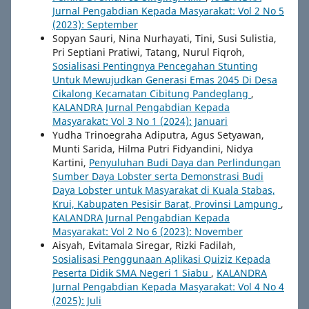
Jurnal Pengabdian Kepada Masyarakat: Vol 2 No 5
(2023): September
Sopyan Sauri, Nina Nurhayati, Tini, Susi Sulistia,
Pri Septiani Pratiwi, Tatang, Nurul Fiqroh,
Sosialisasi Pentingnya Pencegahan Stunting
Untuk Mewujudkan Generasi Emas 2045 Di Desa
Cikalong Kecamatan Cibitung Pandeglang
,
KALANDRA Jurnal Pengabdian Kepada
Masyarakat: Vol 3 No 1 (2024): Januari
Yudha Trinoegraha Adiputra, Agus Setyawan,
Munti Sarida, Hilma Putri Fidyandini, Nidya
Kartini,
Penyuluhan Budi Daya dan Perlindungan
Sumber Daya Lobster serta Demonstrasi Budi
Daya Lobster untuk Masyarakat di Kuala Stabas,
Krui, Kabupaten Pesisir Barat, Provinsi Lampung
,
KALANDRA Jurnal Pengabdian Kepada
Masyarakat: Vol 2 No 6 (2023): November
Aisyah, Evitamala Siregar, Rizki Fadilah,
Sosialisasi Penggunaan Aplikasi Quiziz Kepada
Peserta Didik SMA Negeri 1 Siabu
,
KALANDRA
Jurnal Pengabdian Kepada Masyarakat: Vol 4 No 4
(2025): Juli