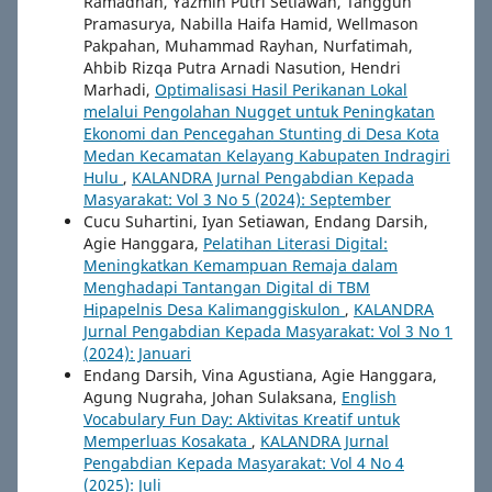
Ramadhan, Yazmin Putri Setiawan, Tangguh
Pramasurya, Nabilla Haifa Hamid, Wellmason
Pakpahan, Muhammad Rayhan, Nurfatimah,
Ahbib Rizqa Putra Arnadi Nasution, Hendri
Marhadi,
Optimalisasi Hasil Perikanan Lokal
melalui Pengolahan Nugget untuk Peningkatan
Ekonomi dan Pencegahan Stunting di Desa Kota
Medan Kecamatan Kelayang Kabupaten Indragiri
Hulu
,
KALANDRA Jurnal Pengabdian Kepada
Masyarakat: Vol 3 No 5 (2024): September
Cucu Suhartini, Iyan Setiawan, Endang Darsih,
Agie Hanggara,
Pelatihan Literasi Digital:
Meningkatkan Kemampuan Remaja dalam
Menghadapi Tantangan Digital di TBM
Hipapelnis Desa Kalimanggiskulon
,
KALANDRA
Jurnal Pengabdian Kepada Masyarakat: Vol 3 No 1
(2024): Januari
Endang Darsih, Vina Agustiana, Agie Hanggara,
Agung Nugraha, Johan Sulaksana,
English
Vocabulary Fun Day: Aktivitas Kreatif untuk
Memperluas Kosakata
,
KALANDRA Jurnal
Pengabdian Kepada Masyarakat: Vol 4 No 4
(2025): Juli