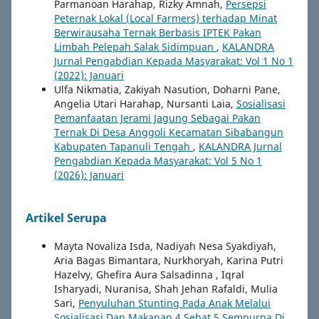
Parmanoan Harahap, Rizky Amnah,
Persepsi
Peternak Lokal (Local Farmers) terhadap Minat
Berwirausaha Ternak Berbasis IPTEK Pakan
Limbah Pelepah Salak Sidimpuan
,
KALANDRA
Jurnal Pengabdian Kepada Masyarakat: Vol 1 No 1
(2022): Januari
Ulfa Nikmatia, Zakiyah Nasution, Doharni Pane,
Angelia Utari Harahap, Nursanti Laia,
Sosialisasi
Pemanfaatan Jerami Jagung Sebagai Pakan
Ternak Di Desa Anggoli Kecamatan Sibabangun
Kabupaten Tapanuli Tengah
,
KALANDRA Jurnal
Pengabdian Kepada Masyarakat: Vol 5 No 1
(2026): Januari
Artikel Serupa
Mayta Novaliza Isda, Nadiyah Nesa Syakdiyah,
Aria Bagas Bimantara, Nurkhoryah, Karina Putri
Hazelvy, Ghefira Aura Salsadinna , Iqral
Isharyadi, Nuranisa, Shah Jehan Rafaldi, Mulia
Sari,
Penyuluhan Stunting Pada Anak Melalui
Sosialisasi Dan Makanan 4 Sehat 5 Sempurna Di