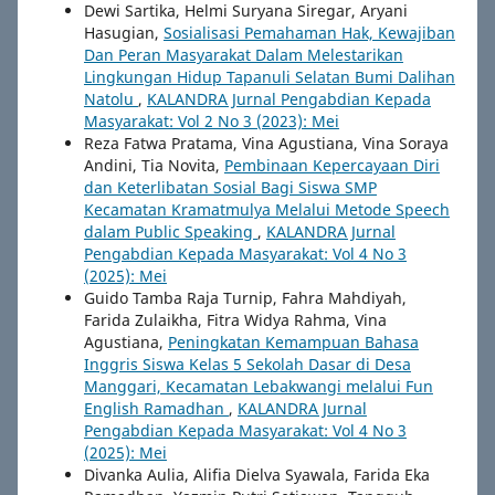
Dewi Sartika, Helmi Suryana Siregar, Aryani
Hasugian,
Sosialisasi Pemahaman Hak, Kewajiban
Dan Peran Masyarakat Dalam Melestarikan
Lingkungan Hidup Tapanuli Selatan Bumi Dalihan
Natolu
,
KALANDRA Jurnal Pengabdian Kepada
Masyarakat: Vol 2 No 3 (2023): Mei
Reza Fatwa Pratama, Vina Agustiana, Vina Soraya
Andini, Tia Novita,
Pembinaan Kepercayaan Diri
dan Keterlibatan Sosial Bagi Siswa SMP
Kecamatan Kramatmulya Melalui Metode Speech
dalam Public Speaking
,
KALANDRA Jurnal
Pengabdian Kepada Masyarakat: Vol 4 No 3
(2025): Mei
Guido Tamba Raja Turnip, Fahra Mahdiyah,
Farida Zulaikha, Fitra Widya Rahma, Vina
Agustiana,
Peningkatan Kemampuan Bahasa
Inggris Siswa Kelas 5 Sekolah Dasar di Desa
Manggari, Kecamatan Lebakwangi melalui Fun
English Ramadhan
,
KALANDRA Jurnal
Pengabdian Kepada Masyarakat: Vol 4 No 3
(2025): Mei
Divanka Aulia, Alifia Dielva Syawala, Farida Eka