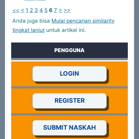
<<
<
1
2
3
4
5
6
7
>
>>
Anda juga bisa
Mulai pencarian similarity
tingkat lanjut
untuk artikel ini.
PENGGUNA
LOGIN
REGISTER
SUBMIT NASKAH