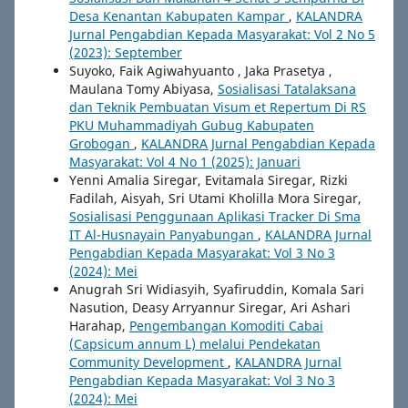
Desa Kenantan Kabupaten Kampar
,
KALANDRA
Jurnal Pengabdian Kepada Masyarakat: Vol 2 No 5
(2023): September
Suyoko, Faik Agiwahyuanto , Jaka Prasetya ,
Maulana Tomy Abiyasa,
Sosialisasi Tatalaksana
dan Teknik Pembuatan Visum et Repertum Di RS
PKU Muhammadiyah Gubug Kabupaten
Grobogan
,
KALANDRA Jurnal Pengabdian Kepada
Masyarakat: Vol 4 No 1 (2025): Januari
Yenni Amalia Siregar, Evitamala Siregar, Rizki
Fadilah, Aisyah, Sri Utami Kholilla Mora Siregar,
Sosialisasi Penggunaan Aplikasi Tracker Di Sma
IT Al-Husnayain Panyabungan
,
KALANDRA Jurnal
Pengabdian Kepada Masyarakat: Vol 3 No 3
(2024): Mei
Anugrah Sri Widiasyih, Syafiruddin, Komala Sari
Nasution, Deasy Arryannur Siregar, Ari Ashari
Harahap,
Pengembangan Komoditi Cabai
(Capsicum annum L) melalui Pendekatan
Community Development
,
KALANDRA Jurnal
Pengabdian Kepada Masyarakat: Vol 3 No 3
(2024): Mei