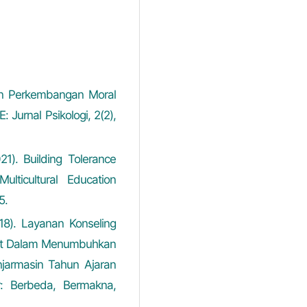
ran Perkembangan Moral
 Jurnal Psikologi, 2(2),
21). Building Tolerance
ticultural Education
5.
018). Layanan Konseling
act Dalam Menumbuhkan
njarmasin Tahun Ajaran
: Berbeda, Bermakna,