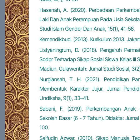
Hasanah, A. (2020). Perbedaan Perkemba
Laki Dan Anak Perempuan Pada Usia Sekolah
Studi Islam Gender Dan Anak, 15(1), 41-58.
Kemendikbud. (2013). Kurikulum 2013. Jakar
Listyaningrum, D. (2018). Pengaruh Perma
Sodor Terhadap Sikap Sosial Siswa Kelas III
Madiun. Gulawentah: Jurnal Studi Sosial, 3(2)
Nurgiansah, T. H. (2021). Pendidikan Pa
Membentuk Karakter Jujur. Jurnal Pendi
Undiksha, 9(1), 33–41.
Sabani, F. (2019). Perkembangan Anak
Sekolah Dasar (6 - 7 Tahun). Didakta: Jurnal
100.
Saifudin Azwar. (2010). Sikap Manusia Te