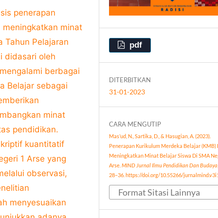
isis penerapan
m meningkatkan minat
a Tahun Pelajaran
pdf
i didasari oleh
 mengalami berbagai
DITERBITKAN
 Belajar sebagai
31-01-2023
memberikan
embangkan minat
CARA MENGUTIP
tas pendidikan.
Mas’ud, N., Sartika, D., & Hasugian, A. (2023).
iptif kuantitatif
Penerapan Kurikulum Merdeka Belajar (KMB)
Meningkatkan Minat Belajar Siswa Di SMA Neg
egeri 1 Arse yang
Arse.
MIND Jurnal Ilmu Pendidikan Dan Budaya
elalui observasi,
28–36. https://doi.org/10.55266/jurnalmind.v3i
nelitian
Format Sitasi Lainnya
lah menyesuaikan
unjukkan adanya