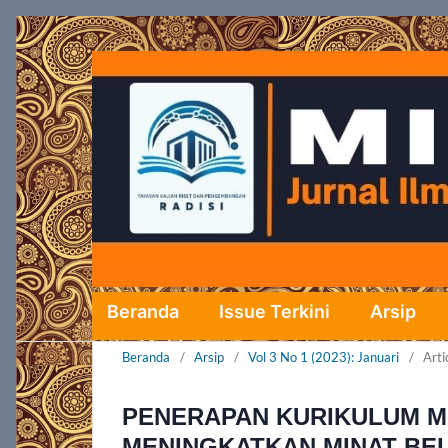
Beranda
Issue Terkini
Arsip
Beranda
/
Arsip
/
Vol 3 No 1 (2023): Januari
/
Arti
PENERAPAN KURIKULUM M
MENINGKATKAN MINAT BEL