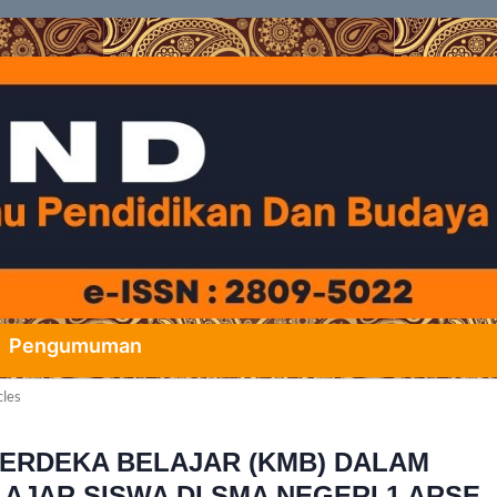
Pengumuman
cles
ERDEKA BELAJAR (KMB) DALAM
AJAR SISWA DI SMA NEGERI 1 ARSE