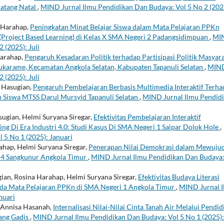
Batang Natal
,
MIND Jurnal Ilmu Pendidikan Dan Budaya: Vol 5 No 2 (202
a Harahap,
Peningkatan Minat Belajar Siswa dalam Mata Pelajaran PPKn
(Project Based Learning) di Kelas X SMA Negeri 2 Padangsidimpuan
,
MI
 (2025): Juli
Harahap,
Pengaruh Kesadaran Politik terhadap Partisipasi Politik Masyar
karame, Kecamatan Angkola Selatan, Kabupaten Tapanuli Selatan
,
MIN
 (2025): Juli
i Hasugian,
Pengaruh Pembelajaran Berbasis Multimedia Interaktif Terh
 Siswa MTSS Darul Mursyid Tapanuli Selatan
,
MIND Jurnal Ilmu Pendid
sugian, Helmi Suryana Siregar,
Efektivitas Pembelajaran Interaktif
g Di Era Industri 4.0: Studi Kasus Di SMA Negeri 1 Saipar Dolok Hole
,
 5 No 1 (2025): Januari
ahap, Helmi Suryana Siregar,
Penerapan Nilai Demokrasi dalam Mewuju
 4 Sangkunur Angkola Timur
,
MIND Jurnal Ilmu Pendidikan Dan Budaya:
ian, Rosina Harahap, Helmi Suryana Siregar,
Efektivitas Budaya Literasi
ada Mata Pelajaran PPKn di SMA Negeri 1 Angkola Timur
,
MIND Jurnal 
nuari
, Annisa Hasanah,
Internalisasi Nilai-Nilai Cinta Tanah Air Melalui Pendid
ang Gadis
,
MIND Jurnal Ilmu Pendidikan Dan Budaya: Vol 5 No 1 (2025):