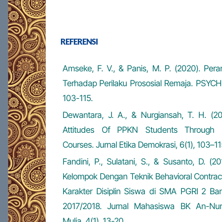
REFERENSI
Amseke, F. V., & Panis, M. P. (2020). Pe
Terhadap Perilaku Prososial Remaja. PSYCHE:
103-115.
Dewantara, J. A., & Nurgiansah, T. H. (20
Attitudes Of PPKN Students Through Mul
Courses. Jurnal Etika Demokrasi, 6(1), 103–11
Fandini, P., Sulatani, S., & Susanto, D. (2
Kelompok Dengan Teknik Behavioral Contr
Karakter Disiplin Siswa di SMA PGRI 2 Ba
2017/2018. Jurnal Mahasiswa BK An-Nur
Mulia, 4(1), 13-20