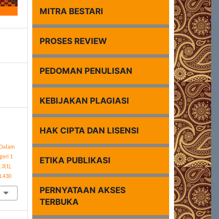
MITRA BESTARI
PROSES REVIEW
PEDOMAN PENULISAN
KEBIJAKAN PLAGIASI
HAK CIPTA DAN LISENSI
 Dalam
eri 1
ETIKA PUBLIKASI
,
3
(1),
1.430
PERNYATAAN AKSES
TERBUKA