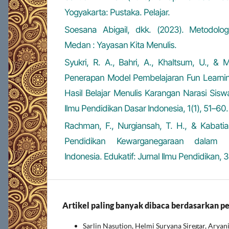
Yogyakarta: Pustaka. Pelajar.
Soesana Abigail, dkk. (2023). Metodologi 
Medan : Yayasan Kita Menulis.
Syukri, R. A., Bahri, A., Khaltsum, U., & 
Penerapan Model Pembelajaran Fun Learni
Hasil Belajar Menulis Karangan Narasi Sisw
Ilmu Pendidikan Dasar Indonesia, 1(1), 51–60.
Rachman, F., Nurgiansah, T. H., & Kabatiah,
Pendidikan Kewarganegaraan dalam K
Indonesia. Edukatif: Jurnal Ilmu Pendidikan, 
Artikel paling banyak dibaca berdasarkan p
Sarlin Nasution, Helmi Suryana Siregar, Aryan