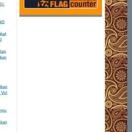
5):
ND
akat
D
adap
ikan
dkan
 Vol
Ilmu
ikan