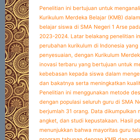
Penelitian ini bertujuan untuk menganal
Kurikulum Merdeka Belajar (KMB) dala
belajar siswa di SMA Negeri 1 Arse pad
2023-2024. Latar belakang penelitian in
perubahan kurikulum di Indonesia yang
penyesuaian, dengan Kurikulum Merdeka
inovasi terbaru yang bertujuan untuk 
kebebasan kepada siswa dalam meng
dan bakatnya serta meningkatkan kuali
Penelitian ini menggunakan metode deskr
dengan populasi seluruh guru di SMA N
berjumlah 31 orang. Data dikumpulkan m
angket, dan studi kepustakaan. Hasil pe
menunjukkan bahwa mayoritas guru te
program tahunan dengan KMB dan men