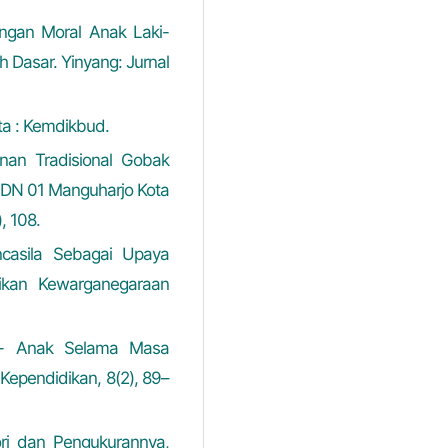
ngan Moral Anak Laki-
 Dasar. Yinyang: Jurnal
ta : Kemdikbud.
inan Tradisional Gobak
 SDN 01 Manguharjo Kota
, 108.
ncasila Sebagai Upaya
dikan Kewarganegaraan
 - Anak Selama Masa
 Kependidikan, 8(2), 89–
ori dan Pengukurannya,