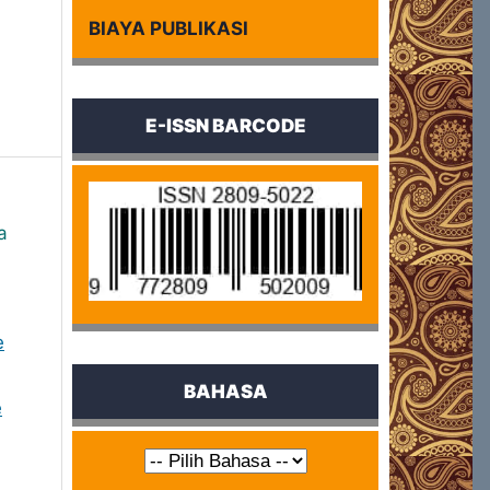
BIAYA PUBLIKASI
E-ISSN BARCODE
a
e
BAHASA
e