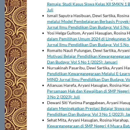
Remaja: Studi Kasus Siswa Kelas XII SMKN 1 
Juli
Ismail Saputra Hasibuan, Dewi Sartika, Rosin
melalui Model Pembelajaran Berbasis Proyek 
Jurnal Ilmu Pendidikan Dan Budaya: Vol 5 No 2
Yosi Helga Gultom, Aryani Hasugian, Rosina 
dalam Pemilihan Umum 2024 di Lingkungan Su
Jurnal Ilmu Pendidikan Dan Budaya: Vol 5 No 2
Romaito Nauli Pulungan, Dewi Sartika, Aryan
Motivasi Belajar Pendidikan Kewarganegaraan
Dan Budaya: Vol 5 No 1 (2025): Januari
Nursakinah Pasaribu, Dewi Sartika, Aryani Ha
Pendidikan Kewarganegaraan Melalui E-Learnin
MIND Jurnal Ilmu Pendidikan Dan Budaya: Vol
Alianuas Harefa, Aryani Hasugian, Rosina Har
Persamaan Hak dan Kewajiban di SMP Negeri
3 No 2 (2023): Juli
Dewani Siti Yunima Panggabean, Aryani Hasug
dalam Meningkatkan Prestasi Belajar Siswa p
Pendidikan Dan Budaya: Vol 3 No 1 (2023): Ja
Sehat Mita, Aryani Hasugian, Rosina Harahap
Kewarganegaraan di SMP Negeri 4 Muara Bat